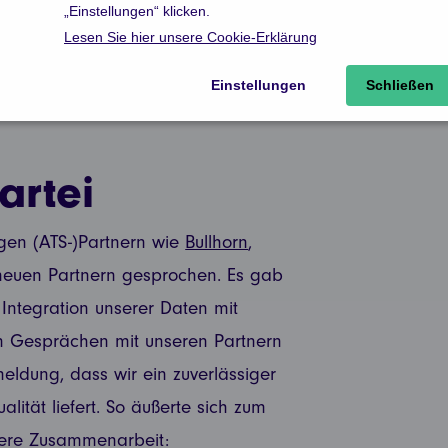
artei
igen (ATS-)Partnern wie
Bullhorn
,
euen Partnern gesprochen. Es gab
Integration unserer Daten mit
en Gesprächen mit unseren Partnern
eldung, dass wir ein zuverlässiger
lität liefert. So äußerte sich zum
sere Zusammenarbeit: