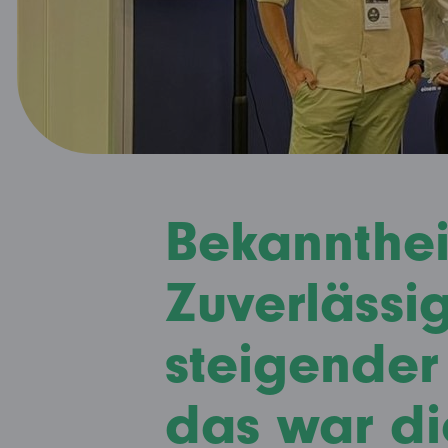
Bekannthei
Zuverlässi
steigender
das war di